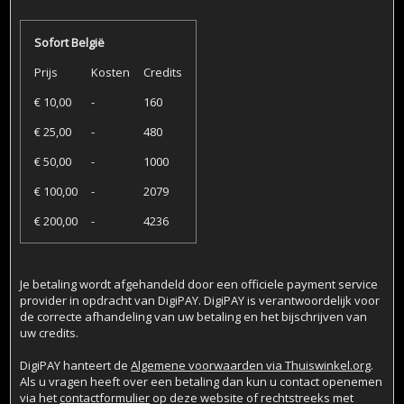
Sofort België
Prijs
Kosten
Credits
€ 10,00
-
160
€ 25,00
-
480
€ 50,00
-
1000
€ 100,00
-
2079
€ 200,00
-
4236
Je betaling wordt afgehandeld door een officiele payment service
provider in opdracht van DigiPAY. DigiPAY is verantwoordelijk voor
de correcte afhandeling van uw betaling en het bijschrijven van
uw credits.
DigiPAY hanteert de
Algemene voorwaarden via Thuiswinkel.org
.
Als u vragen heeft over een betaling dan kun u contact openemen
via het
contactformulier
op deze website of rechtstreeks met